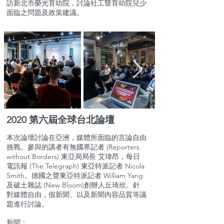
訪新北市榮光育幼院，討論社工暨育幼院兒少
面臨之問題及政策建議。
2020 第六屆全球台北論壇
本次論壇討論在亞洲，媒體所面臨的言論自由
挑戰。參與的講者有無國界記者 (Reporters
without Borders) 東亞局局長 艾瑋昂，每日
電訊報 (The Telegraph) 東亞特派記者 Nicola
Smith。德國之聲東亞特派記者 William Yang
及破土雜誌 (New Bloom)創辦人丘琦欣。針
對媒體自由，假新聞、以及新聞內容品質等議
題進行討論。
新聞：