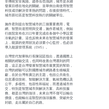
非傳統安全風險。趙恭岳也強調，城市是永續
發展目標在地化的關鍵。並舉例台南使用智慧
科技成功解決登革熱的問題，在後疫情時代，
城市跟社區是智慧科技執行的關鍵單位。
施作君則提出智慧城市的三個重要應用，電
網、智慧街道照明與交通，施作君補充，例如
行政院宣布在2022年要完成在各個中小學設置
冷氣的計畫。這也反映未來在智慧城市的發展
上，能源的使用狀況必須要小心監控，也必須
導入能源管理系統（EMS）。
台灣世代智庫執行長陳冠廷指出，透過國際上
相關的經驗交流，也同時改善台灣遇到的問
題，這正是台灣發展智慧城市最實質的幫助，
台灣的經驗可以對國際城市網路產生積極貢
獻，在於台灣有廣泛的主題，包括公共衛生、
信息通信技術、智能解決方案、氣候危機以及
公平、多樣性、包容性和福祉，而透過城市外
交，特別是智慧城市與解決方案、高科技服
務、都是台灣的強項，未來台灣不僅可以輸出
價值，也能輸出這類型的強項服務、突破外交
封鎖、走出屬於自己的路。