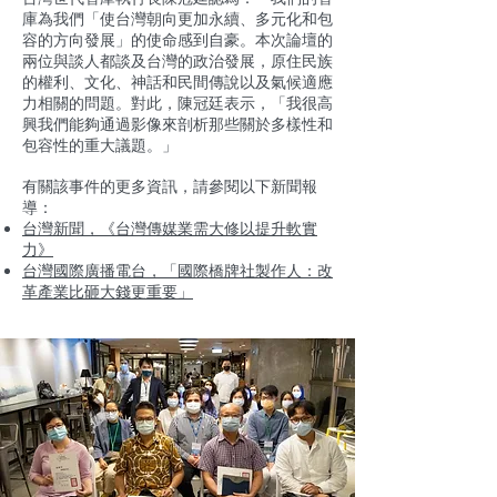
庫為我們「使台灣朝向更加永續、多元化和包
容的方向發展」的使命感到自豪。本次論壇的
兩位與談人都談及台灣的政治發展，原住民族
的權利、文化、神話和民間傳說以及氣候適應
力相關的問題。對此，陳冠廷表示，「我很高
興我們能夠通過影像來剖析那些關於多樣性和
包容性的重大議題。」
有關該事件的更多資訊，請參閱以下新聞報
導：
台灣新聞，《台灣傳媒業需大修以提升軟實
力》
台灣國際廣播電台，「國際橋牌社製作人：改
革產業比砸大錢更重要」