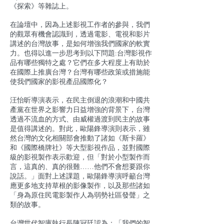
《探索》等雜誌上。
在論壇中，因為上述影視工作者的參與，我們
的觀眾有機會認識到，透過電影、電視和影片
講述的台灣故事，是如何增強我們國家的軟實
力。也得以進一步思考到以下問題:台灣影視作
品有哪些獨特之處？它們在多大程度上有助於
在國際上推廣台灣？台灣有哪些政策或措施能
使我們國家的影視產品國際化？
汪怡昕導演表示，在民主倒退的浪潮和中國共
產黨在世界之影響力日益增強的背景下，台灣
透過不流血的方式、由威權過渡到民主的故事
是值得講述的。對此，歐陽鋒導演則表示，雖
然台灣的文化相關部會推動了諸如《斯卡羅》
和《國際橋牌社》等大型影視作品，並對國際
級的影視製作表示歡迎，但「對於小型製作而
言，這真的、真的很難……他們不會想要跟你
說話。」面對上述課題，歐陽鋒導演呼籲台灣
應更多地支持草根的影像製作，以及那些諸如
「身為原住民電影製作人為弱勢社區發聲」之
類的故事。
台灣世代智庫執行長陳冠廷認為：「我們的智