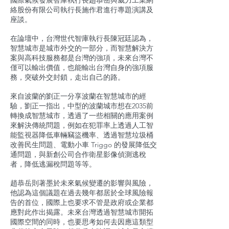
國際氣候發展智庫執行長趙恭岳與威力工業網
絡股份有限公司執行長施作君進行專題演講及
座談。
在論壇中，台灣世代智庫執行長陳冠廷認為，
智慧城市是城市外交的一部分，而智慧解決方
案與高科技服務都是台灣的強項，未來台灣不
僅可以輸出價值，也能輸出台灣自身的強項服
務，突破外交封鎖，走出自己的路。
來自波蘭的劉正一分享波蘭在智慧城市的經
驗，劉正一指出，中型的波蘭城市想在2035前
轉換成智慧城市，透過了一些相關的應用案例
來解決傳統問題，例如在犯罪率上透過人工智
能監視器降低車輛竊盜機率、透過智慧垃圾桶
改善民生問題、電動小車 Triggo 的發展降低交
通問題，與新創公司合作衛星影像偵測逃稅
者，降低逃漏稅問題等等。
趙恭岳則著墨於未來氣候變遷的影響與風險，
他認為這個議題在過去幾年都居於全球風險報
告的首位，國際上也要求不管是政府或企業都
應對此作出揭露。未來台灣透過智慧城市開拓
國際空間的同時，也要思考如何去因應這類型