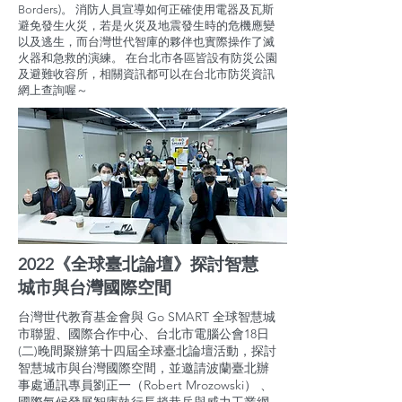
Borders)。 消防人員宣導如何正確使用電器及瓦斯
避免發生火災，若是火災及地震發生時的危機應變
以及逃生，而台灣世代智庫的夥伴也實際操作了滅
火器和急救的演練。 在台北市各區皆設有防災公園
及避難收容所，相關資訊都可以在台北市防災資訊
網上查詢喔～
2022《全球臺北論壇》探討智慧
城市與台灣國際空間
台灣世代教育基金會與 Go SMART 全球智慧城
市聯盟、國際合作中心、台北市電腦公會18日
(二)晚間聚辦第十四屆全球臺北論壇活動，探討
智慧城市與台灣國際空間，並邀請波蘭臺北辦
事處通訊專員劉正一（Robert Mrozowski） 、