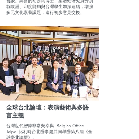
會談。與會的胡莎納博士、葉浩勤研究員分別
就歐洲、印度能夠與台灣學生加深連結，增強
多元文化素養議題，進行初步意見交換。
全球台北論壇：表演藝術與多語
言主義
台灣世代智庫非常榮幸與 Belgian Office
Taipei 比利時台北辦事處共同舉辦第八屆《全
球臺北論壇》。