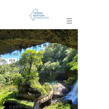
產業/教育座談會
台灣除了擁有世界上最完善的半導體產業
鏈外，亦有多如繁星的中小企業業者，倚
靠著專業和勤奮，在各自的產業和領域中
發光發熱。台灣世代智庫透過品牌旗艦
《全球臺北論壇》(Global Taipei
Dialogue)為首的各式論壇及座談會，匯
集科技新創、影視媒體、環保生態、文化
創意等領域的專家與業界人士，共同發掘
台灣的軟實力寶庫，為下一個世代的產業
拓展願景、尋找出路。