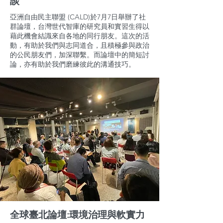
談
亞洲自由民主聯盟 (CALD)於7月7日舉辦了社
群論壇，台灣世代智庫的研究員和實習生得以
藉此機會結識來自各地的同行朋友。這次的活
動，有助於我們與志同道合，且積極參與政治
的公民朋友們，加深聯繫。而論壇中的簡短討
論，亦有助於我們磨練彼此的溝通技巧。
全球臺北論壇:環境治理與軟實力