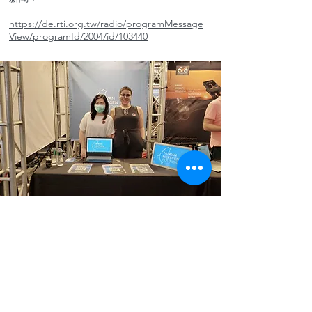
https://de.rti.org.tw/radio/programMessage
View/programId/2004/id/103440
2020 All Hands Taiwan
台灣世代基金會參與 "All Hands Taiwan”所舉
辦之大型國際招聘活動，並分享有關智庫之教
育計畫及專案。
智庫所舉辦之中英雙語的“全球台北論壇”系列
活動，對於台灣2030雙語倡議，以及所有欲提