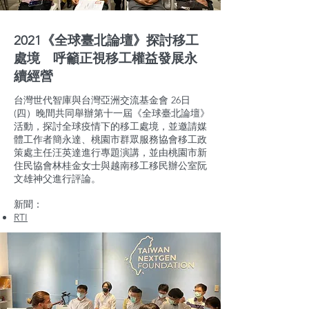
2021《全球臺北論壇》探討移工
處境 呼籲正視移工權益發展永
續經營
台灣世代智庫與台灣亞洲交流基金會 26日
(四）晚間共同舉辦第十一屆《全球臺北論壇》
活動，探討全球疫情下的移工處境，並邀請媒
體工作者簡永達、桃園市群眾服務協會移工政
策處主任汪英達進行專題演講，並由桃園市新
住民協會林桂金女士與越南移工移民辦公室阮
文雄神父進行評論。
新聞：
RTI