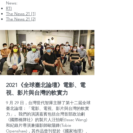
News:
RTI
The News 21 [1]
The News 21 [2]
2021《全球臺北論壇》電影、電
視、影片與台灣的軟實力
9 月 29 日，台灣世代智庫主辦了第十二屆全球
臺北論壇：「電影、電視、影片與台灣的軟實
力」。我們的演講嘉賓包括台灣首部政治劇
《國際橋牌社》的製片人汪怡昕(Issac Wang)
和紀錄片導演兼攝影師歐陽鋒(Tobie
Openshaw)，其作品曾刊登於《國家地理》、