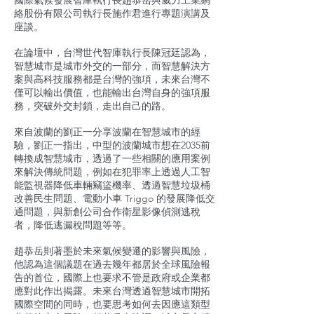
國際氣候發展智庫執行長趙恭岳與威力工業網
絡股份有限公司執行長施作君進行專題演講及
座談。
在論壇中，台灣世代智庫執行長陳冠廷認為，
智慧城市是城市外交的一部分，而智慧解決方
案與高科技服務都是台灣的強項，未來台灣不
僅可以輸出價值，也能輸出台灣自身的強項服
務，突破外交封鎖，走出自己的路。
來自波蘭的劉正一分享波蘭在智慧城市的經
驗，劉正一指出，中型的波蘭城市想在2035前
轉換成智慧城市，透過了一些相關的應用案例
來解決傳統問題，例如在犯罪率上透過人工智
能監視器降低車輛竊盜機率、透過智慧垃圾桶
改善民生問題、電動小車 Triggo 的發展降低交
通問題，與新創公司合作衛星影像偵測逃稅
者，降低逃漏稅問題等等。
趙恭岳則著墨於未來氣候變遷的影響與風險，
他認為這個議題在過去幾年都居於全球風險報
告的首位，國際上也要求不管是政府或企業都
應對此作出揭露。未來台灣透過智慧城市開拓
國際空間的同時，也要思考如何去因應這類型