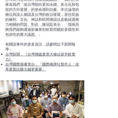
庫為我們「使台灣朝向更加永續、多元化和包
容的方向發展」的使命感到自豪。本次論壇的
兩位與談人都談及台灣的政治發展，原住民族
的權利、文化、神話和民間傳說以及氣候適應
力相關的問題。對此，陳冠廷表示，「我很高
興我們能夠通過影像來剖析那些關於多樣性和
包容性的重大議題。」
有關該事件的更多資訊，請參閱以下新聞報
導：
台灣新聞，《台灣傳媒業需大修以提升軟實
力》
台灣國際廣播電台，「國際橋牌社製作人：改
革產業比砸大錢更重要」