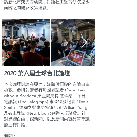
訪新北市榮光育幼院，討論社工暨育幼院兒少
面臨之問題及政策建議。
2020 第六屆全球台北論壇
本次論壇討論在亞洲，媒體所面臨的言論自由
挑戰。參與的講者有無國界記者 (Reporters
without Borders) 東亞局局長 艾瑋昂，每日
電訊報 (The Telegraph) 東亞特派記者 Nicola
Smith。德國之聲東亞特派記者 William Yang
及破土雜誌 (New Bloom)創辦人丘琦欣。針
對媒體自由，假新聞、以及新聞內容品質等議
題進行討論。
新聞：