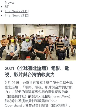
News:
RTI
The News 21 [1]
The News 21 [2]
2021《全球臺北論壇》電影、電
視、影片與台灣的軟實力
9 月 29 日，台灣世代智庫主辦了第十二屆全球
臺北論壇：「電影、電視、影片與台灣的軟實
力」。我們的演講嘉賓包括台灣首部政治劇
《國際橋牌社》的製片人汪怡昕(Issac Wang)
和紀錄片導演兼攝影師歐陽鋒(Tobie
Openshaw)，其作品曾刊登於《國家地理》、