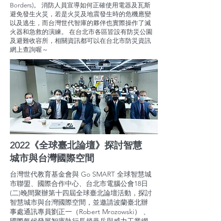
Borders)。 消防人員宣導如何正確使用電器及瓦斯
避免發生火災，若是火災及地震發生時的危機應變
以及逃生，而台灣世代智庫的夥伴也實際操作了滅
火器和急救的演練。 在台北市各區皆設有防災公園
及避難收容所，相關資訊都可以在台北市防災資訊
網上查詢喔～
2022《全球臺北論壇》探討智慧
城市與台灣國際空間
台灣世代教育基金會與 Go SMART 全球智慧城
市聯盟、國際合作中心、台北市電腦公會18日
(二)晚間聚辦第十四屆全球臺北論壇活動，探討
智慧城市與台灣國際空間，並邀請波蘭臺北辦
事處通訊專員劉正一（Robert Mrozowski） 、