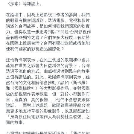
《探索》等雜誌上。
在論壇中，因為上述影視工作者的參與，我們
的觀眾有機會認識到，透過電影、電視和影片
講述的台灣故事，是如何增強我們國家的軟實
力。也得以進一步思考到以下問題:台灣影視作
品有哪些獨特之處？它們在多大程度上有助於
在國際上推廣台灣？台灣有哪些政策或措施能
使我們國家的影視產品國際化？
汪怡昕導演表示，在民主倒退的浪潮和中國共
產黨在世界之影響力日益增強的背景下，台灣
透過不流血的方式、由威權過渡到民主的故事
是值得講述的。對此，歐陽鋒導演則表示，雖
然台灣的文化相關部會推動了諸如《斯卡羅》
和《國際橋牌社》等大型影視作品，並對國際
級的影視製作表示歡迎，但「對於小型製作而
言，這真的、真的很難……他們不會想要跟你
說話。」面對上述課題，歐陽鋒導演呼籲台灣
應更多地支持草根的影像製作，以及那些諸如
「身為原住民電影製作人為弱勢社區發聲」之
類的故事。
台灣世代智庫執行長陳冠廷認為：「我們的智