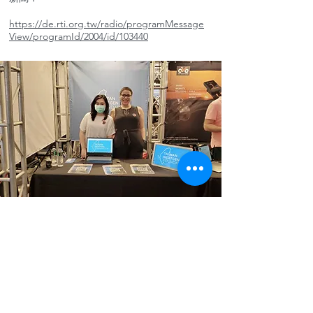
https://de.rti.org.tw/radio/programMessage
View/programId/2004/id/103440
2020 All Hands Taiwan
台灣世代基金會參與 "All Hands Taiwan”所舉
辦之大型國際招聘活動，並分享有關智庫之教
育計畫及專案。
智庫所舉辦之中英雙語的“全球台北論壇”系列
活動，對於台灣2030雙語倡議，以及所有欲提