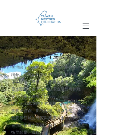
產業/教育座談會
台灣除了擁有世界上最完善的半導體產業
鏈外，亦有多如繁星的中小企業業者，倚
靠著專業和勤奮，在各自的產業和領域中
發光發熱。台灣世代智庫透過品牌旗艦
《全球臺北論壇》(Global Taipei
Dialogue)為首的各式論壇及座談會，匯
集科技新創、影視媒體、環保生態、文化
創意等領域的專家與業界人士，共同發掘
台灣的軟實力寶庫，為下一個世代的產業
拓展願景、尋找出路。