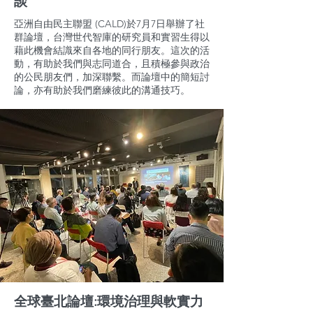
談
亞洲自由民主聯盟 (CALD)於7月7日舉辦了社
群論壇，台灣世代智庫的研究員和實習生得以
藉此機會結識來自各地的同行朋友。這次的活
動，有助於我們與志同道合，且積極參與政治
的公民朋友們，加深聯繫。而論壇中的簡短討
論，亦有助於我們磨練彼此的溝通技巧。
全球臺北論壇:環境治理與軟實力