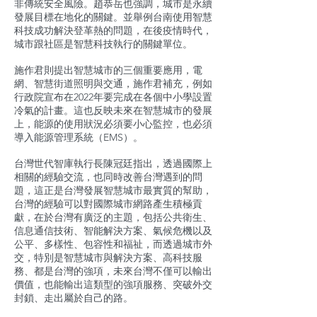
非傳統安全風險。趙恭岳也強調，城市是永續
發展目標在地化的關鍵。並舉例台南使用智慧
科技成功解決登革熱的問題，在後疫情時代，
城市跟社區是智慧科技執行的關鍵單位。
施作君則提出智慧城市的三個重要應用，電
網、智慧街道照明與交通，施作君補充，例如
行政院宣布在2022年要完成在各個中小學設置
冷氣的計畫。這也反映未來在智慧城市的發展
上，能源的使用狀況必須要小心監控，也必須
導入能源管理系統（EMS）。
台灣世代智庫執行長陳冠廷指出，透過國際上
相關的經驗交流，也同時改善台灣遇到的問
題，這正是台灣發展智慧城市最實質的幫助，
台灣的經驗可以對國際城市網路產生積極貢
獻，在於台灣有廣泛的主題，包括公共衛生、
信息通信技術、智能解決方案、氣候危機以及
公平、多樣性、包容性和福祉，而透過城市外
交，特別是智慧城市與解決方案、高科技服
務、都是台灣的強項，未來台灣不僅可以輸出
價值，也能輸出這類型的強項服務、突破外交
封鎖、走出屬於自己的路。