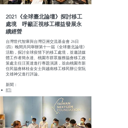
2021《全球臺北論壇》探討移工
處境 呼籲正視移工權益發展永
續經營
台灣世代智庫與台灣亞洲交流基金會 26日
(四）晚間共同舉辦第十一屆《全球臺北論壇》
活動，探討全球疫情下的移工處境，並邀請媒
體工作者簡永達、桃園市群眾服務協會移工政
策處主任汪英達進行專題演講，並由桃園市新
住民協會林桂金女士與越南移工移民辦公室阮
文雄神父進行評論。
新聞：
RTI