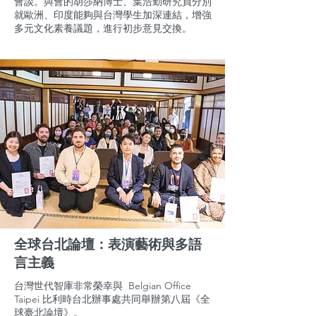
會談。與會的胡莎納博士、葉浩勤研究員分別
就歐洲、印度能夠與台灣學生加深連結，增強
多元文化素養議題，進行初步意見交換。
全球台北論壇：表演藝術與多語
言主義
台灣世代智庫非常榮幸與 Belgian Office
Taipei 比利時台北辦事處共同舉辦第八屆《全
球臺北論壇》。