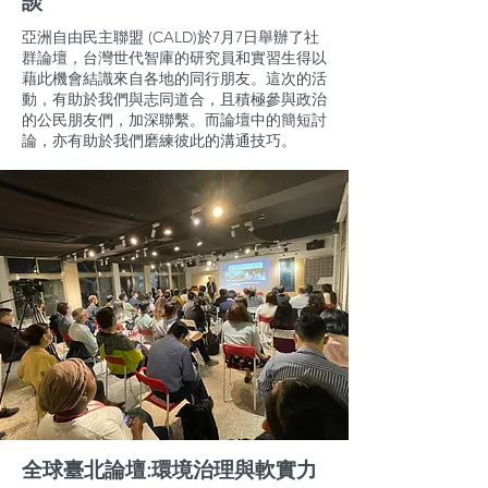
談
亞洲自由民主聯盟 (CALD)於7月7日舉辦了社
群論壇，台灣世代智庫的研究員和實習生得以
藉此機會結識來自各地的同行朋友。這次的活
動，有助於我們與志同道合，且積極參與政治
的公民朋友們，加深聯繫。而論壇中的簡短討
論，亦有助於我們磨練彼此的溝通技巧。
全球臺北論壇:環境治理與軟實力