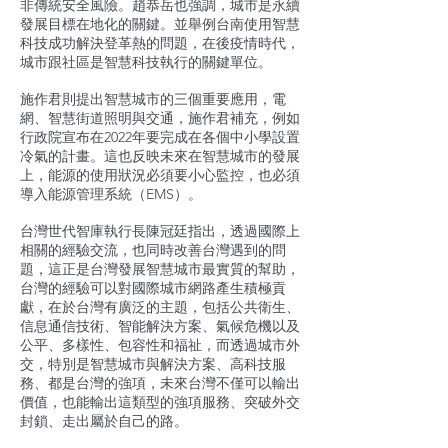
非傳統安全風險。趙恭岳也強調，城市是永續
發展目標在地化的關鍵。並舉例台南使用智慧
科技成功解決登革熱的問題，在後疫情時代，
城市跟社區是智慧科技執行的關鍵單位。
施作君則提出智慧城市的三個重要應用，電
網、智慧街道照明與交通，施作君補充，例如
行政院宣布在2022年要完成在各個中小學設置
冷氣的計畫。這也反映未來在智慧城市的發展
上，能源的使用狀況必須要小心監控，也必須
導入能源管理系統（EMS）。
台灣世代智庫執行長陳冠廷指出，透過國際上
相關的經驗交流，也同時改善台灣遇到的問
題，這正是台灣發展智慧城市最實質的幫助，
台灣的經驗可以對國際城市網路產生積極貢
獻，在於台灣有廣泛的主題，包括公共衛生、
信息通信技術、智能解決方案、氣候危機以及
公平、多樣性、包容性和福祉，而透過城市外
交，特別是智慧城市與解決方案、高科技服
務、都是台灣的強項，未來台灣不僅可以輸出
價值，也能輸出這類型的強項服務、突破外交
封鎖、走出屬於自己的路。