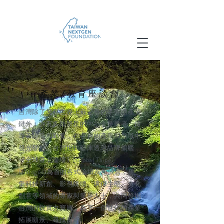
產業/教育座談會
台灣除了擁有世界上最完善的半導體產業
鏈外，亦有多如繁星的中小企業業者，倚
靠著專業和勤奮，在各自的產業和領域中
發光發熱。台灣世代智庫透過品牌旗艦
《全球臺北論壇》(Global Taipei
Dialogue)為首的各式論壇及座談會，匯
集科技新創、影視媒體、環保生態、文化
創意等領域的專家與業界人士，共同發掘
台灣的軟實力寶庫，為下一個世代的產業
拓展願景、尋找出路。