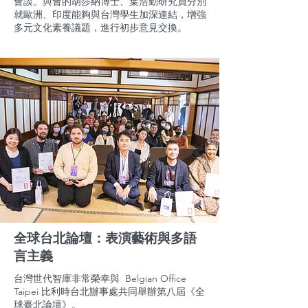
會談。與會的胡莎納博士、葉浩勤研究員分別
就歐洲、印度能夠與台灣學生加深連結，增強
多元文化素養議題，進行初步意見交換。
全球台北論壇：表演藝術與多語
言主義
台灣世代智庫非常榮幸與 Belgian Office
Taipei 比利時台北辦事處共同舉辦第八屆《全
球臺北論壇》。