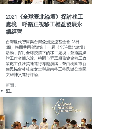
2021《全球臺北論壇》探討移工
處境 呼籲正視移工權益發展永
續經營
台灣世代智庫與台灣亞洲交流基金會 26日
(四）晚間共同舉辦第十一屆《全球臺北論壇》
活動，探討全球疫情下的移工處境，並邀請媒
體工作者簡永達、桃園市群眾服務協會移工政
策處主任汪英達進行專題演講，並由桃園市新
住民協會林桂金女士與越南移工移民辦公室阮
文雄神父進行評論。
新聞：
RTI