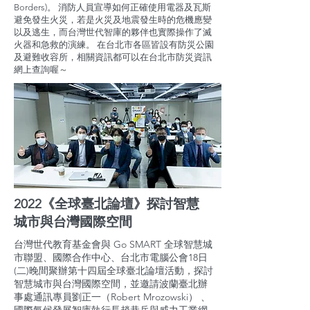
Borders)。 消防人員宣導如何正確使用電器及瓦斯
避免發生火災，若是火災及地震發生時的危機應變
以及逃生，而台灣世代智庫的夥伴也實際操作了滅
火器和急救的演練。 在台北市各區皆設有防災公園
及避難收容所，相關資訊都可以在台北市防災資訊
網上查詢喔～
2022《全球臺北論壇》探討智慧
城市與台灣國際空間
台灣世代教育基金會與 Go SMART 全球智慧城
市聯盟、國際合作中心、台北市電腦公會18日
(二)晚間聚辦第十四屆全球臺北論壇活動，探討
智慧城市與台灣國際空間，並邀請波蘭臺北辦
事處通訊專員劉正一（Robert Mrozowski） 、