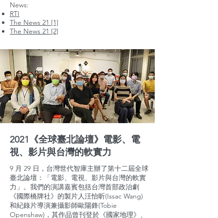
News:
RTI
The News 21 [1]
The News 21 [2]
2021《全球臺北論壇》電影、電
視、影片與台灣的軟實力
9 月 29 日，台灣世代智庫主辦了第十二屆全球
臺北論壇：「電影、電視、影片與台灣的軟實
力」。我們的演講嘉賓包括台灣首部政治劇
《國際橋牌社》的製片人汪怡昕(Issac Wang)
和紀錄片導演兼攝影師歐陽鋒(Tobie
Openshaw)，其作品曾刊登於《國家地理》、