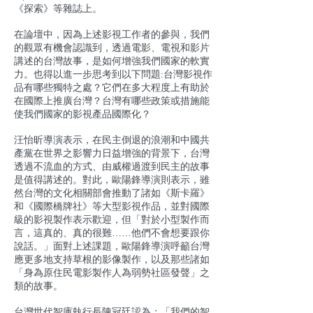
《探索》等雜誌上。
在論壇中，因為上述影視工作者的參與，我們
的觀眾有機會認識到，透過電影、電視和影片
講述的台灣故事，是如何增強我們國家的軟實
力。也得以進一步思考到以下問題:台灣影視作
品有哪些獨特之處？它們在多大程度上有助於
在國際上推廣台灣？台灣有哪些政策或措施能
使我們國家的影視產品國際化？
汪怡昕導演表示，在民主倒退的浪潮和中國共
產黨在世界之影響力日益增強的背景下，台灣
透過不流血的方式、由威權過渡到民主的故事
是值得講述的。對此，歐陽鋒導演則表示，雖
然台灣的文化相關部會推動了諸如《斯卡羅》
和《國際橋牌社》等大型影視作品，並對國際
級的影視製作表示歡迎，但「對於小型製作而
言，這真的、真的很難……他們不會想要跟你
說話。」面對上述課題，歐陽鋒導演呼籲台灣
應更多地支持草根的影像製作，以及那些諸如
「身為原住民電影製作人為弱勢社區發聲」之
類的故事。
台灣世代智庫執行長陳冠廷認為：「我們的智