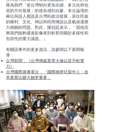
庫為我們「使台灣朝向更加永續、多元化和包
容的方向發展」的使命感到自豪。本次論壇的
兩位與談人都談及台灣的政治發展，原住民族
的權利、文化、神話和民間傳說以及氣候適應
力相關的問題。對此，陳冠廷表示，「我很高
興我們能夠通過影像來剖析那些關於多樣性和
包容性的重大議題。」
有關該事件的更多資訊，請參閱以下新聞報
導：
台灣新聞，《台灣傳媒業需大修以提升軟實
力》
台灣國際廣播電台，「國際橋牌社製作人：改
革產業比砸大錢更重要」