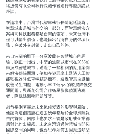
國際氣候發展智庫執行長趙恭岳與威力工業網
絡股份有限公司執行長施作君進行專題演講及
座談。
在論壇中，台灣世代智庫執行長陳冠廷認為，
智慧城市是城市外交的一部分，而智慧解決方
案與高科技服務都是台灣的強項，未來台灣不
僅可以輸出價值，也能輸出台灣自身的強項服
務，突破外交封鎖，走出自己的路。
來自波蘭的劉正一分享波蘭在智慧城市的經
驗，劉正一指出，中型的波蘭城市想在2035前
轉換成智慧城市，透過了一些相關的應用案例
來解決傳統問題，例如在犯罪率上透過人工智
能監視器降低車輛竊盜機率、透過智慧垃圾桶
改善民生問題、電動小車 Triggo 的發展降低交
通問題，與新創公司合作衛星影像偵測逃稅
者，降低逃漏稅問題等等。
趙恭岳則著墨於未來氣候變遷的影響與風險，
他認為這個議題在過去幾年都居於全球風險報
告的首位，國際上也要求不管是政府或企業都
應對此作出揭露。未來台灣透過智慧城市開拓
國際空間的同時，也要思考如何去因應這類型