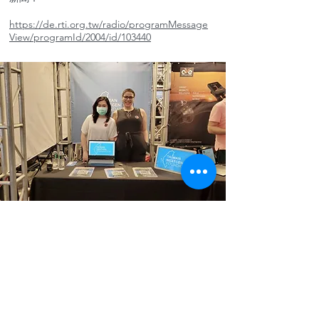
https://de.rti.org.tw/radio/programMessage
View/programId/2004/id/103440
2020 All Hands Taiwan
台灣世代基金會參與 "All Hands Taiwan”所舉
辦之大型國際招聘活動，並分享有關智庫之教
育計畫及專案。
智庫所舉辦之中英雙語的“全球台北論壇”系列
活動，對於台灣2030雙語倡議，以及所有欲提