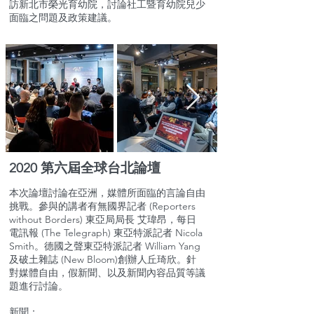
訪新北市榮光育幼院，討論社工暨育幼院兒少
面臨之問題及政策建議。
2020 第六屆全球台北論壇
本次論壇討論在亞洲，媒體所面臨的言論自由
挑戰。參與的講者有無國界記者 (Reporters
without Borders) 東亞局局長 艾瑋昂，每日
電訊報 (The Telegraph) 東亞特派記者 Nicola
Smith。德國之聲東亞特派記者 William Yang
及破土雜誌 (New Bloom)創辦人丘琦欣。針
對媒體自由，假新聞、以及新聞內容品質等議
題進行討論。
新聞：